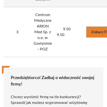
Centrum
Medyczne
ARION
9.50
3
Med Sp. z
Zobacz F
9.50
o.o. w
Gostyninie
- POZ
Przedsiębiorco! Zadbaj o widoczność swojej
firmy!
Chcesz wyróżnić firmę na tle konkurencji?
Sprawdź jak możesz wypromować wizytówkę