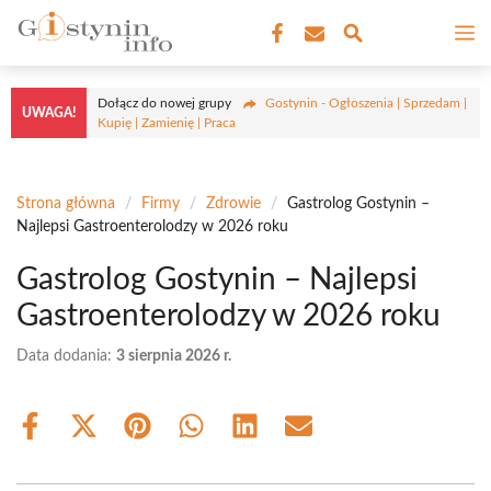
Przejdź
M
do
treści
Dołącz do nowej grupy
Gostynin - Ogłoszenia | Sprzedam |
UWAGA!
Kupię | Zamienię | Praca
Strona główna
/
Firmy
/
Zdrowie
/
Gastrolog Gostynin –
Najlepsi Gastroenterolodzy w 2026 roku
Gastrolog Gostynin – Najlepsi
Gastroenterolodzy w 2026 roku
Data dodania:
3 sierpnia 2026 r.
Share
Share
Share
Share
Share
Share
on
on
on
on
on
on
Facebook
X
Pinterest
WhatsApp
LinkedIn
Email
(Twitter)