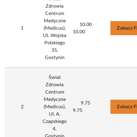
Zdrowia
Centrum
Medyczne
10.00
1
(Medicus),
Zobacz F
10.00
Ul. Wojska
Polskiego
35,
Gostynin
Świat
Zdrowia
Centrum
Medyczne
9.75
2
(Medicus),
Zobacz F
9.75
Ul. A.
Czapskiego
4,
Gostynin