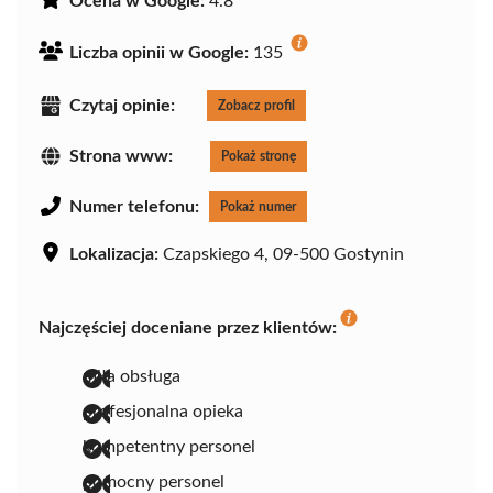
Ocena w Google:
4.8
Liczba opinii w Google:
135
Czytaj opinie:
Zobacz profil
Strona www:
Pokaż stronę
Numer telefonu:
Pokaż numer
Lokalizacja:
Czapskiego 4, 09-500 Gostynin
Najczęściej doceniane przez klientów:
miła obsługa
profesjonalna opieka
kompetentny personel
pomocny personel