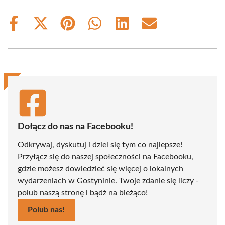
Share
Share
Share
Share
Share
Share
on
on
on
on
on
on
Facebook
X
Pinterest
WhatsApp
LinkedIn
Email
(Twitter)
Dołącz do nas na Facebooku!
Odkrywaj, dyskutuj i dziel się tym co najlepsze!
Przyłącz się do naszej społeczności na Facebooku,
gdzie możesz dowiedzieć się więcej o lokalnych
wydarzeniach w Gostyninie. Twoje zdanie się liczy -
polub naszą stronę i bądź na bieżąco!
Polub nas!