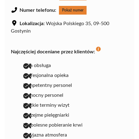
Numer telefonu:
Pokaż numer
Lokalizacja:
Wojska Polskiego 35, 09-500
Gostynin
Najczęściej doceniane przez klientów:
miła obsługa
profesjonalna opieka
kompetentny personel
pomocny personel
krótkie terminy wizyt
uprzejme pielęgniarki
bezbolesne pobieranie krwi
przyjazna atmosfera