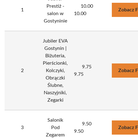
Prestiż -
10.00
1
Zobacz F
salon w
10.00
Gostyninie
Jubiler EVA
Gostynin |
Biżuteria,
Pierścionki,
9.75
2
Kolczyki,
Zobacz F
9.75
Obrączki
Ślubne,
Naszyjniki,
Zegarki
Salonik
9.50
3
Pod
Zobacz F
9.50
Zegarem