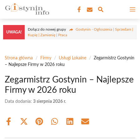
Przejdź
M
do
treści
Dołącz do nowej grupy
Gostynin - Ogłoszenia | Sprzedam |
UWAGA!
Kupię | Zamienię | Praca
Strona główna
/
Firmy
/
Usługi Lokalne
/
Zegarmistrz Gostynin
– Najlepsze Firmy w 2026 roku
Zegarmistrz Gostynin – Najlepsze
Firmy w 2026 roku
Data dodania:
3 sierpnia 2026 r.
Share
Share
Share
Share
Share
Share
on
on
on
on
on
on
Facebook
X
Pinterest
WhatsApp
LinkedIn
Email
(Twitter)