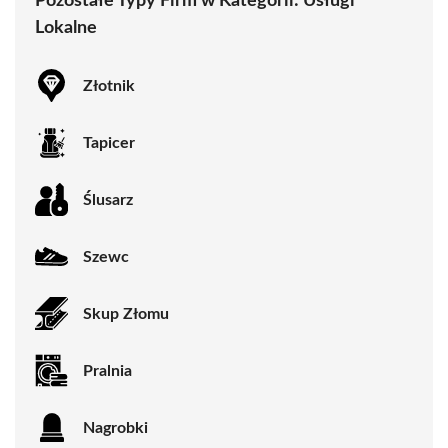
Pozostałe Typy Firm w Kategorii:
Usługi
Lokalne
Złotnik
Tapicer
Ślusarz
Szewc
Skup Złomu
Pralnia
Nagrobki