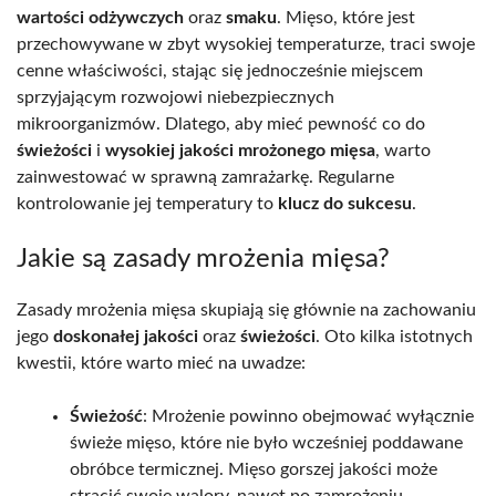
wartości odżywczych
oraz
smaku
. Mięso, które jest
przechowywane w zbyt wysokiej temperaturze, traci swoje
cenne właściwości, stając się jednocześnie miejscem
sprzyjającym rozwojowi niebezpiecznych
mikroorganizmów. Dlatego, aby mieć pewność co do
świeżości
i
wysokiej jakości mrożonego mięsa
, warto
zainwestować w sprawną zamrażarkę. Regularne
kontrolowanie jej temperatury to
klucz do sukcesu
.
Jakie są zasady mrożenia mięsa?
Zasady mrożenia mięsa skupiają się głównie na zachowaniu
jego
doskonałej jakości
oraz
świeżości
. Oto kilka istotnych
kwestii, które warto mieć na uwadze:
Świeżość
: Mrożenie powinno obejmować wyłącznie
świeże mięso, które nie było wcześniej poddawane
obróbce termicznej. Mięso gorszej jakości może
stracić swoje walory, nawet po zamrożeniu.