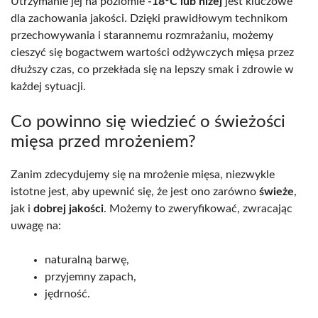
Utrzymanie jej na poziomie
-18°C lub niżej
jest kluczowe
dla zachowania jakości. Dzięki prawidłowym technikom
przechowywania i starannemu rozmrażaniu, możemy
cieszyć się bogactwem wartości odżywczych mięsa przez
dłuższy czas, co przekłada się na lepszy smak i zdrowie w
każdej sytuacji.
Co powinno się wiedzieć o świeżości
mięsa przed mrożeniem?
Zanim zdecydujemy się na mrożenie mięsa, niezwykle
istotne jest, aby upewnić się, że jest ono zarówno
świeże
,
jak i
dobrej jakości
. Możemy to zweryfikować, zwracając
uwagę na:
naturalną barwę,
przyjemny zapach,
jędrność.