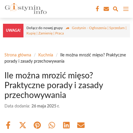
Przejdź
M
do
treści
Dołącz do nowej grupy
Gostynin - Ogłoszenia | Sprzedam |
UWAGA!
Kupię | Zamienię | Praca
Strona główna
/
Kuchnia
/
Ile można mrozić mięso? Praktyczne
porady i zasady przechowywania
Ile można mrozić mięso?
Praktyczne porady i zasady
przechowywania
Data dodania:
26 maja 2025 r.
Share
Share
Share
Share
Share
Share
on
on
on
on
on
on