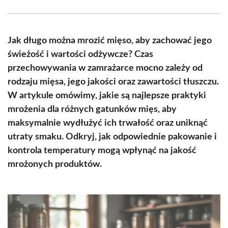
Facebook
X
Pinterest
WhatsApp
LinkedIn
Email
(Twitter)
Jak długo można mrozić mięso, aby zachować jego
świeżość i wartości odżywcze? Czas
przechowywania w zamrażarce mocno zależy od
rodzaju mięsa, jego jakości oraz zawartości tłuszczu.
W artykule omówimy, jakie są najlepsze praktyki
mrożenia dla różnych gatunków mięs, aby
maksymalnie wydłużyć ich trwałość oraz uniknąć
utraty smaku. Odkryj, jak odpowiednie pakowanie i
kontrola temperatury mogą wpłynąć na jakość
mrożonych produktów.