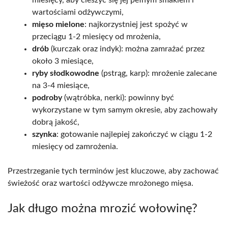
miesięcy, aby cieszyć się jej pełnym smakiem i
wartościami odżywczymi,
mięso mielone
: najkorzystniej jest spożyć w
przeciągu 1-2 miesięcy od mrożenia,
drób
(kurczak oraz indyk): można zamrażać przez
około 3 miesiące,
ryby słodkowodne
(pstrąg, karp): mrożenie zalecane
na 3-4 miesiące,
podroby
(wątróbka, nerki): powinny być
wykorzystane w tym samym okresie, aby zachowały
dobrą jakość,
szynka
: gotowanie najlepiej zakończyć w ciągu 1-2
miesięcy od zamrożenia.
Przestrzeganie tych terminów jest kluczowe, aby zachować
świeżość oraz wartości odżywcze mrożonego mięsa.
Jak długo można mrozić wołowinę?