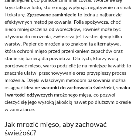
zamknięciem, co pomoże zminimalizować tworzenie się
kryształków lodu, które mogą wpłynąć negatywnie na smak
i teksturę.
Zgrzewane zamknięcie
to jedna z najbardziej
efektywnych metod pakowania. Folia spożywcza, choć
nieco mniej szczelna od woreczków, również może być
używana do mrożenia, zwłaszcza jeśli zastosujemy kilka
warstw. Papier do mrożenia to znakomita alternatywa,
która ochroni mięso przed przenikaniem zapachów oraz
stanie się barierą dla powietrza. Dla tych, którzy wolą
porcjować mięso, warto podzielić je na mniejsze kawałki; to
znacznie ułatwi przechowywanie oraz przyspieszy proces
mrożenia. Dzięki właściwym metodom pakowania można
osiągnąć
idealne warunki do zachowania świeżości, smaku
i wartości odżywczych
mrożonego mięsa, co pozwoli
cieszyć się jego wysoką jakością nawet po dłuższym okresie
w zamrażarce.
Jak mrozić mięso, aby zachować
świeżość?