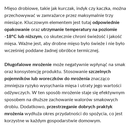
Mięso drobiowe, takie jak kurczak, indyk czy kaczka, można
przechowywać w zamrażarce przez maksymalnie trzy
miesiące. Kluczowym elementem jest tutaj
odpowiednie
opakowanie
oraz
utrzymanie temperatury na poziomie
-18°C lub niższym
, co skutecznie chroni świeżość i jakość
mięsa. Ważne jest, aby drobne mięso było świeże i nie było
wcześniej poddane żadnej obróbce termicznej.
Długofalowe mrożenie
może negatywnie wpłynąć na smak
oraz konsystencję produktu. Stosowanie
szczelnych
pojemników lub woreczków do mrożenia
znacząco
zmniejsza ryzyko wysychania mięsa i utraty jego wartości
odżywczych. W ten sposób mrożenie staje się efektywnym
sposobem na dłuższe zachowanie walorów smakowych
drobiu. Dodatkowo,
przestrzeganie dobrych praktyk
mrożenia
wydłuża okres przydatności do spożycia, co jest
korzystne w każdym gospodarstwie domowym.