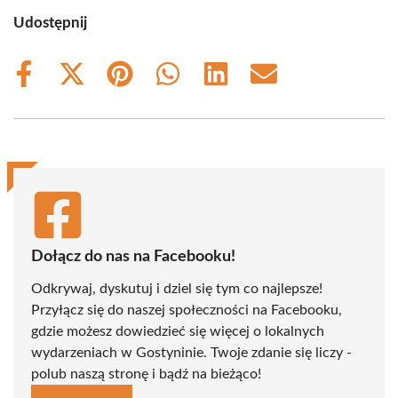
Udostępnij
Share
Share
Share
Share
Share
Share
on
on
on
on
on
on
Facebook
X
Pinterest
WhatsApp
LinkedIn
Email
(Twitter)
Dołącz do nas na Facebooku!
Odkrywaj, dyskutuj i dziel się tym co najlepsze!
Przyłącz się do naszej społeczności na Facebooku,
gdzie możesz dowiedzieć się więcej o lokalnych
wydarzeniach w Gostyninie. Twoje zdanie się liczy -
polub naszą stronę i bądź na bieżąco!