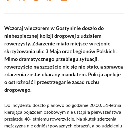
on
on
on
on
on
on
Facebook
X
Pinterest
WhatsApp
LinkedIn
Email
(Twitter)
Wczoraj wieczorem w Gostyninie doszło do
niebezpiecznej kolizji drogowej z udziałem
rowerzysty. Zdarzenie miało miejsce w rejonie
skrzyżowania ulic 3 Maja oraz Legionów Polskich.
Mimo dramatycznego przebiegu sytuacji,
rowerzyście na szczęście nic się nie stało, a sprawca
zdarzenia został ukarany mandatem. Policja apeluje
o ostrożność i przestrzeganie zasad ruchu
drogowego.
Do incydentu doszło planowo po godzinie 20:00. 51-letnia
kierująca pojazdem osobowym nie ustąpiła pierwszeństwa
przejazdu 48-letniemu rowerzyście. Na skutek zderzenia
mężczyzna nie odniósł poważnych obrażeń, a po udzieleniu