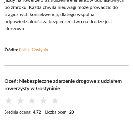
jazdy na rowerze oraz noszenie elementów odblaskowych
po zmroku. Każda chwila nieuwagi może prowadzić do
tragicznych konsekwencji, dlatego wspólna
odpowiedzialność za bezpieczeństwo na drodze jest
kluczowa.
Źródło:
Policja Gostynin
Oceń: Niebezpieczne zdarzenie drogowe z udziałem
rowerzysty w Gostyninie
★
★
★
★
★
Średnia ocena:
4.72
Liczba ocen:
20