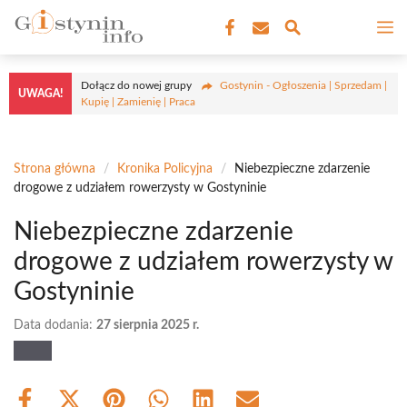
Przejdź
M
do
treści
Dołącz do nowej grupy
Gostynin - Ogłoszenia | Sprzedam |
UWAGA!
Kupię | Zamienię | Praca
Strona główna
/
Kronika Policyjna
/
Niebezpieczne zdarzenie
drogowe z udziałem rowerzysty w Gostyninie
Niebezpieczne zdarzenie
drogowe z udziałem rowerzysty w
Gostyninie
Data dodania:
27 sierpnia 2025 r.
Share
Share
Share
Share
Share
Share