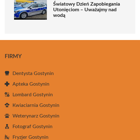
Światowy Dzień Zapobiegania
Utonięciom – Uważajmy nad
wodą
FIRMY
Dentysta Gostynin
Apteka Gostynin
Lombard Gostynin
Kwiaciarnia Gostynin
Weterynarz Gostynin
Fotograf Gostynin
Fryzjer Gostynin