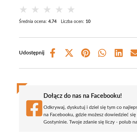
★
★
★
★
★
Średnia ocena:
4.74
Liczba ocen:
10
Udostępnij
Share
Share
Share
Share
Share
on
on
on
on
on
Facebook
X
Pinterest
WhatsApp
LinkedIn
(Twitter)
Dołącz do nas na Facebooku!
Odkrywaj, dyskutuj i dziel się tym co najlep
na Facebooku, gdzie możesz dowiedzieć się
Gostyninie. Twoje zdanie się liczy - polub n