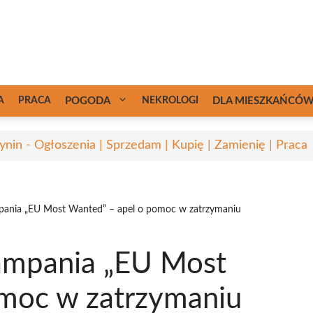
A
PRACA
POGODA
NEKROLOGI
DLA MIESZKAŃCÓ
ynin - Ogłoszenia | Sprzedam | Kupię | Zamienię | Praca
pania „EU Most Wanted” – apel o pomoc w zatrzymaniu
ampania „EU Most
omoc w zatrzymaniu