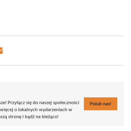
Share
on
Email
sze! Przyłącz się do naszej społeczności
Polub nas!
 więcej o lokalnych wydarzeniach w
aszą stronę i bądź na bieżąco!