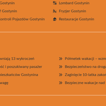
Gostynin
Lombard Gostynin
f Gostynin
Fryzjer Gostynin
Kontroli Pojazdów Gostynin
Restauracje Gostynin
jawniają 13 wykroczeń
Półmetek wakacji – wzm
ość i poszukiwany pasażer
Bezpieczeństwo na drog
 mieszkańców Gostynina
Zaginięcie 10-latka zako
zwagę
Bezpieczne wakacje nad 