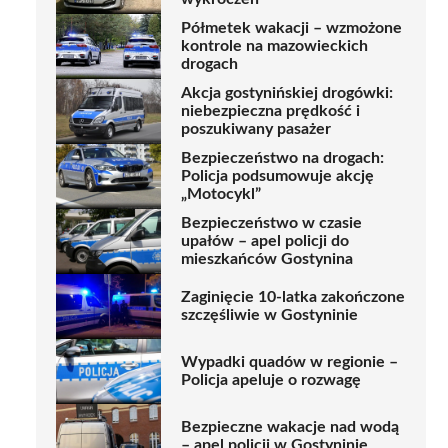
Półmetek wakacji – wzmożone
kontrole na mazowieckich
drogach
Akcja gostynińskiej drogówki:
niebezpieczna prędkość i
poszukiwany pasażer
Bezpieczeństwo na drogach:
Policja podsumowuje akcję
„Motocykl”
Bezpieczeństwo w czasie
upałów – apel policji do
mieszkańców Gostynina
Zaginięcie 10-latka zakończone
szczęśliwie w Gostyninie
Wypadki quadów w regionie –
Policja apeluje o rozwagę
Bezpieczne wakacje nad wodą
– apel policji w Gostyninie