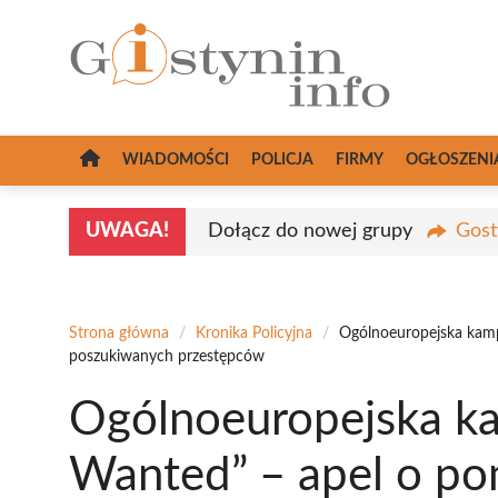
Przejdź
do
treści
WIADOMOŚCI
POLICJA
FIRMY
OGŁOSZENI
UWAGA!
Dołącz do nowej grupy
Gost
Strona główna
/
Kronika Policyjna
/
Ogólnoeuropejska kam
poszukiwanych przestępców
Ogólnoeuropejska k
Wanted” – apel o p