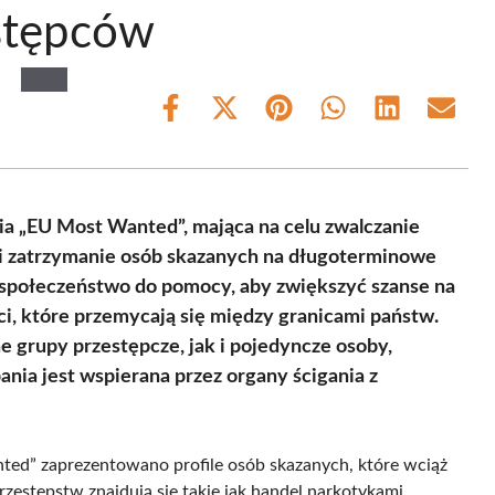
stępców
Share
Share
Share
Share
Share
Share
on
on
on
on
on
on
Facebook
X
Pinterest
WhatsApp
LinkedIn
Email
(Twitter)
ia „EU Most Wanted”, mająca na celu zwalczanie
ę i zatrzymanie osób skazanych na długoterminowe
e społeczeństwo do pomocy, aby zwiększyć szanse na
i, które przemycają się między granicami państw.
grupy przestępcze, jak i pojedyncze osoby,
ia jest wspierana przez organy ścigania z
ted” zaprezentowano profile osób skazanych, które wciąż
estępstw znajdują się takie jak handel narkotykami,