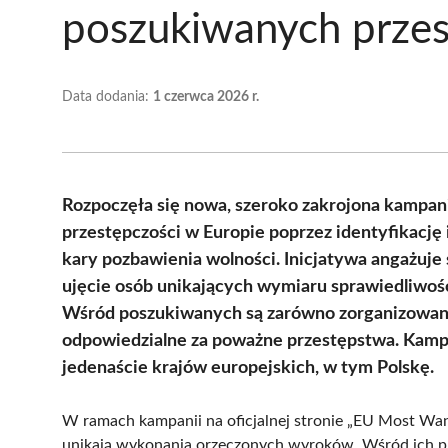
poszukiwanych prze
Data dodania:
1 czerwca 2026 r.
Rozpoczęła się nowa, szeroko zakrojona kampan
przestępczości w Europie poprzez identyfikacj
kary pozbawienia wolności. Inicjatywa angażuj
ujęcie osób unikających wymiaru sprawiedliwośc
Wśród poszukiwanych są zarówno zorganizowane 
odpowiedzialne za poważne przestępstwa. Kampan
jedenaście krajów europejskich, w tym Polskę.
W ramach kampanii na oficjalnej stronie „EU Most Wan
unikają wykonania orzeczonych wyroków. Wśród ich prz