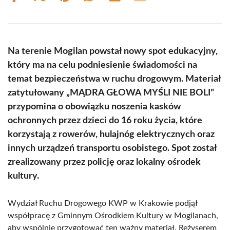
on
on
on
on
on
on
Facebook
X
Pinterest
WhatsApp
LinkedIn
Email
(Twitter)
Na terenie Mogilan powstał nowy spot edukacyjny,
który ma na celu podniesienie świadomości na
temat bezpieczeństwa w ruchu drogowym. Materiał
zatytułowany „MĄDRA GŁOWA MYŚLI NIE BOLI”
przypomina o obowiązku noszenia kasków
ochronnych przez dzieci do 16 roku życia, które
korzystają z rowerów, hulajnóg elektrycznych oraz
innych urządzeń transportu osobistego. Spot został
zrealizowany przez policję oraz lokalny ośrodek
kultury.
Wydział Ruchu Drogowego KWP w Krakowie podjął
współpracę z Gminnym Ośrodkiem Kultury w Mogilanach,
aby wspólnie przygotować ten ważny materiał. Reżyserem