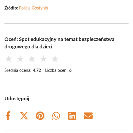
Źródło:
Policja Gostynin
Oceń: Spot edukacyjny na temat bezpieczeństwa
drogowego dla dzieci
★
★
★
★
★
Średnia ocena:
4.72
Liczba ocen:
6
Udostępnij
Share
Share
Share
Share
Share
Share
on
on
on
on
on
on
Facebook
X
Pinterest
WhatsApp
LinkedIn
Email
(Twitter)