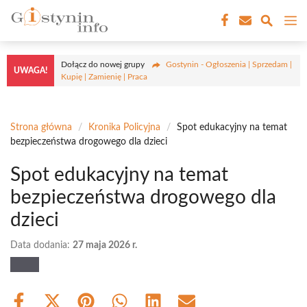
Przejdź
M
do
treści
Dołącz do nowej grupy
Gostynin - Ogłoszenia | Sprzedam |
UWAGA!
Kupię | Zamienię | Praca
Strona główna
/
Kronika Policyjna
/
Spot edukacyjny na temat
bezpieczeństwa drogowego dla dzieci
Spot edukacyjny na temat
bezpieczeństwa drogowego dla
dzieci
Data dodania:
27 maja 2026 r.
Share
Share
Share
Share
Share
Share