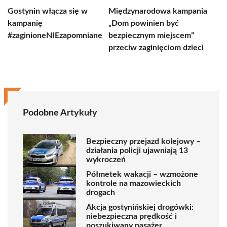
Gostynin włącza się w
Międzynarodowa kampania
kampanię
„Dom powinien być
#zaginioneNIEzapomniane
bezpiecznym miejscem”
przeciw zaginięciom dzieci
Podobne Artykuły
Bezpieczny przejazd kolejowy –
działania policji ujawniają 13
wykroczeń
Półmetek wakacji – wzmożone
kontrole na mazowieckich
drogach
Akcja gostynińskiej drogówki:
niebezpieczna prędkość i
poszukiwany pasażer