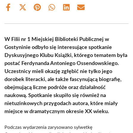
Share
Share
Share
Share
Share
Share
on
on
on
on
on
on
Facebook
X
Pinterest
WhatsApp
LinkedIn
Email
(Twitter)
W Filii nr 1 Miejskiej Biblioteki Publicznej w
Gostyninie odbyło się interesujące spotkanie
Dyskusyjnego Klubu Książki, którego tematem była
postać Ferdynanda Antoniego Ossendowskiego.
Uczestnicy mieli okazję zgłębić nie tylko jego
dorobek literacki, ale także fascynującą biografię,
obejmującą liczne podróże oraz działalność
naukową. Spotkanie skupiło się również na
nietuzinkowych przygodach autora, które miały
miejsce w dramatycznym okresie XX wieku.
Podczas wydarzenia zarysowano sylwetkę