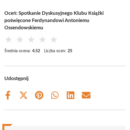
Oceń: Spotkanie Dyskusyjnego Klubu Książki
poświęcone Ferdynandowi Antoniemu
Ossendowskiemu
★
★
★
★
★
Średnia ocena:
4.52
Liczba ocen:
25
Udostępnij
Share
Share
Share
Share
Share
Share
on
on
on
on
on
on
Facebook
X
Pinterest
WhatsApp
LinkedIn
Email
(Twitter)