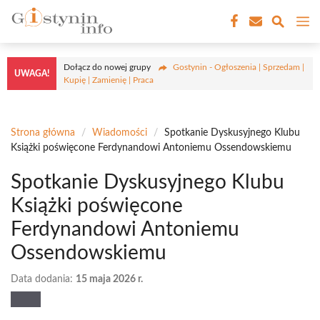
Przejdź
M
do
treści
Dołącz do nowej grupy
Gostynin - Ogłoszenia | Sprzedam |
UWAGA!
Kupię | Zamienię | Praca
Strona główna
/
Wiadomości
/
Spotkanie Dyskusyjnego Klubu
Książki poświęcone Ferdynandowi Antoniemu Ossendowskiemu
Spotkanie Dyskusyjnego Klubu
Książki poświęcone
Ferdynandowi Antoniemu
Ossendowskiemu
Data dodania:
15 maja 2026 r.