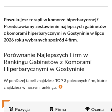
Facebook
X
Pinterest
WhatsApp
LinkedIn
Email
(Twitter)
Poszukujesz terapii w komorze hiperbarycznej?
Przedstawiamy zestawienie najlepszych gabinetów
z komorami hiperbarycznymi w Gostyninie w lipcu
2026 roku wybranych spośród 4 firm.
Porównanie Najlepszych Firm w
Rankingu Gabinetów z Komorami
Hiperbarycznymi w Gostyninie
W poniższej tabeli znajdziesz TOP 3 polecanych firm, które
znajdziesz w naszym rankingu.
Pozycja
Firma
Ocena