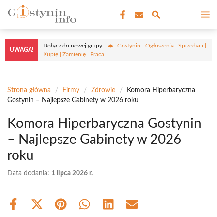
Przejdź
M
do
treści
Dołącz do nowej grupy
Gostynin - Ogłoszenia | Sprzedam |
UWAGA!
Kupię | Zamienię | Praca
Strona główna
/
Firmy
/
Zdrowie
/
Komora Hiperbaryczna
Gostynin – Najlepsze Gabinety w 2026 roku
Komora Hiperbaryczna Gostynin
– Najlepsze Gabinety w 2026
roku
Data dodania:
1 lipca 2026 r.
Share
Share
Share
Share
Share
Share
on
on
on
on
on
on