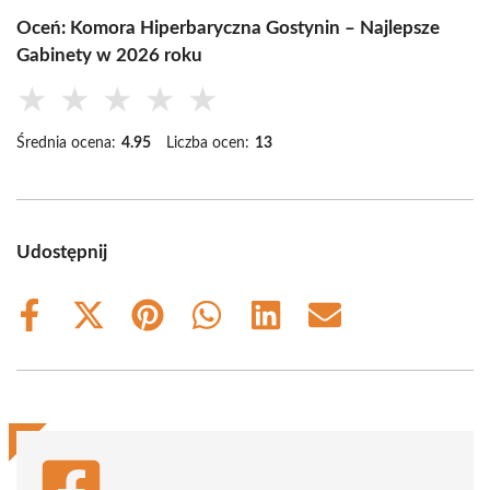
Oceń: Komora Hiperbaryczna Gostynin – Najlepsze
Gabinety w 2026 roku
★
★
★
★
★
Średnia ocena:
4.95
Liczba ocen:
13
Udostępnij
Share
Share
Share
Share
Share
Share
on
on
on
on
on
on
Facebook
X
Pinterest
WhatsApp
LinkedIn
Email
(Twitter)