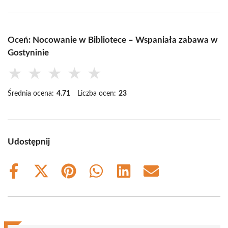
Oceń: Nocowanie w Bibliotece – Wspaniała zabawa w
Gostyninie
★
★
★
★
★
Średnia ocena:
4.71
Liczba ocen:
23
Udostępnij
Share
Share
Share
Share
Share
Share
on
on
on
on
on
on
Facebook
X
Pinterest
WhatsApp
LinkedIn
Email
(Twitter)