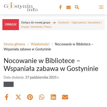
Przejdź
M
do
treści
Dołącz do nowej grupy
Gostynin - Ogłoszenia | Sprzedam |
UWAGA!
Kupię | Zamienię | Praca
Strona główna
/
Wiadomości
/
Nocowanie w Bibliotece –
Wspaniała zabawa w Gostyninie
Nocowanie w Bibliotece –
Wspaniała zabawa w Gostyninie
Data dodania:
27 października 2025 r.
Share
Share
Share
Share
Share
Share
on
on
on
on
on
on
Facebook
X
Pinterest
WhatsApp
LinkedIn
Email