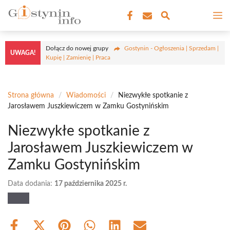
Przejdź
M
do
treści
Dołącz do nowej grupy
Gostynin - Ogłoszenia | Sprzedam |
UWAGA!
Kupię | Zamienię | Praca
Strona główna
/
Wiadomości
/
Niezwykłe spotkanie z
Jarosławem Juszkiewiczem w Zamku Gostynińskim
Niezwykłe spotkanie z
Jarosławem Juszkiewiczem w
Zamku Gostynińskim
Data dodania:
17 października 2025 r.
Share
Share
Share
Share
Share
Share