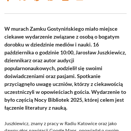
on
on
on
on
on
on
Facebook
X
Pinterest
WhatsApp
LinkedIn
Email
(Twitter)
W murach Zamku Gostynińskiego miało miejsce
ciekawe wydarzenie związane z osobą o bogatym
dorobku w dziedzinie mediów i nauki. 16
października o godzinie 10:00, Jarosław Juszkiewicz,
dziennikarz oraz autor audycji
popularnonaukowych, podzielił się swoimi
doświadczeniami oraz pasjami. Spotkanie
przyciągnęło uwagę uczniów, którzy z ciekawością
uczestniczyli w opowieściach gościa. Wydarzenie to
było częścią Nocy Bibliotek 2025, której celem jest
łączenie literatury z nauką.
Juszkiewicz, znany z pracy w Radiu Katowice oraz jako
dawny głos nawigacji Google Maps, opowiadał o swoim