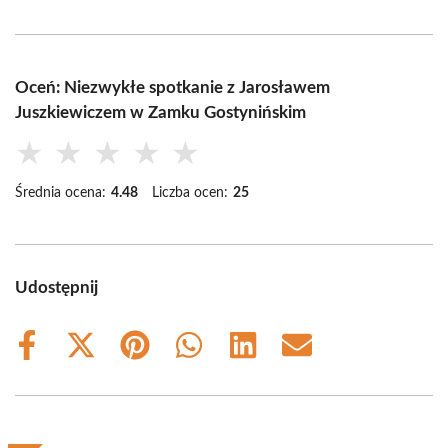
Oceń: Niezwykłe spotkanie z Jarosławem
Juszkiewiczem w Zamku Gostynińskim
★
★
★
★
★
Średnia ocena:
4.48
Liczba ocen:
25
Udostępnij
Share
Share
Share
Share
Share
Share
on
on
on
on
on
on
Facebook
X
Pinterest
WhatsApp
LinkedIn
Email
(Twitter)