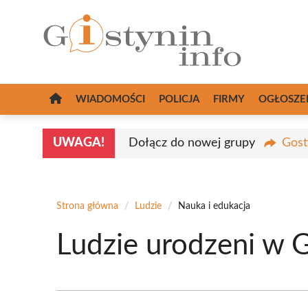
Przejdź
do
treści
WIADOMOŚCI
POLICJA
FIRMY
OGŁOSZE
UWAGA!
Dołącz do nowej grupy
Gost
Strona główna
/
Ludzie
/
Nauka i edukacja
Ludzie urodzeni w G