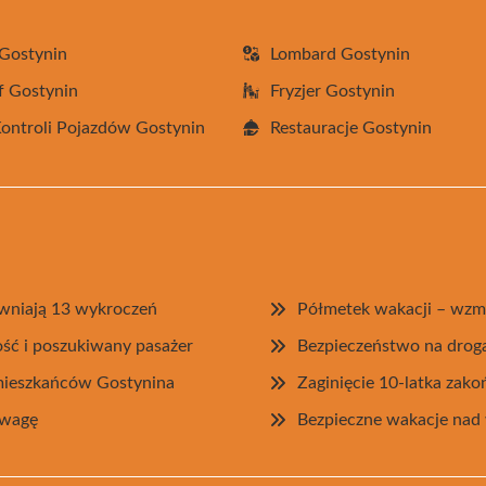
Gostynin
Lombard Gostynin
f Gostynin
Fryzjer Gostynin
Kontroli Pojazdów Gostynin
Restauracje Gostynin
jawniają 13 wykroczeń
Półmetek wakacji – wzm
ość i poszukiwany pasażer
Bezpieczeństwo na drog
 mieszkańców Gostynina
Zaginięcie 10-latka zako
zwagę
Bezpieczne wakacje nad 