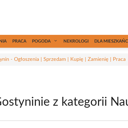
NIA
PRACA
POGODA
NEKROLOGI
DLA MIESZKAŃ
ynin - Ogłoszenia | Sprzedam | Kupię | Zamienię | Praca
ostyninie z kategorii Na