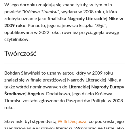
W jego dorobku znajdują się znane tytuły, w tym m.in.
powieść
"Królowa Tiramisu"
, wydana w 2008 roku, która
zdobyła uznanie jako
finalistka Nagrody Literackiej Nike w
2009 roku
. Ponadto, jego najnowsza książka
"Sigil"
,
opublikowana w 2022 roku, również przyciągnęła uwagę
czytelników.
Twórczość
Bohdan Sławiński to uznany autor, który w 2009 roku
znalazł się w finale prestiżowej Nagrody Literackiej Nike, a
także wśród nominowanych do
Literackiej Nagrody Europy
Środkowej Angelus
. Dodatkowo, jego dzieło Królowa
Tiramisu zostało zgłoszone do Paszportów Polityki w 2008
roku.
Sławiński był stypendystą
Willi Decjusza
, co podkreśla jego
zaangażowanie w rozwój literacki. Współpracuje także jako