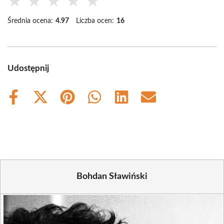
★
★
★
★
★
Średnia ocena:
4.97
Liczba ocen:
16
Udostępnij
Share
Share
Share
Share
Share
Share
on
on
on
on
on
on
Facebook
X
Pinterest
WhatsApp
LinkedIn
Email
(Twitter)
Bohdan Sławiński