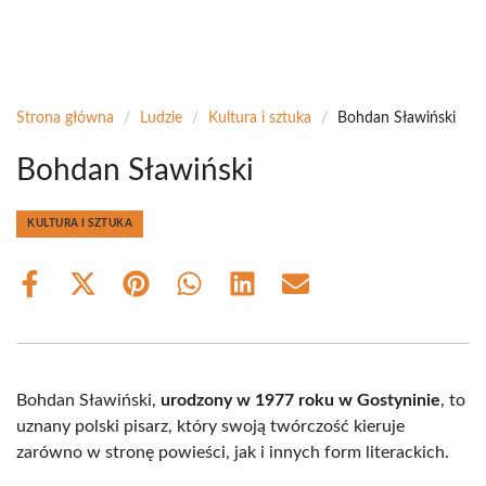
Strona główna
/
Ludzie
/
Kultura i sztuka
/
Bohdan Sławiński
Bohdan Sławiński
KULTURA I SZTUKA
Share
Share
Share
Share
Share
Share
on
on
on
on
on
on
Facebook
X
Pinterest
WhatsApp
LinkedIn
Email
(Twitter)
Bohdan Sławiński,
urodzony w 1977 roku w Gostyninie
, to
uznany polski pisarz, który swoją twórczość kieruje
zarówno w stronę powieści, jak i innych form literackich.