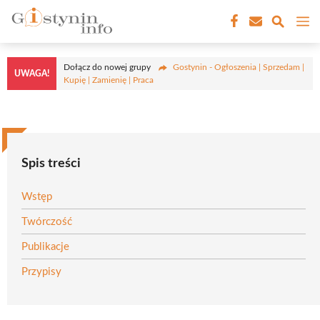
Przejdź
M
do
treści
Dołącz do nowej grupy
Gostynin - Ogłoszenia | Sprzedam |
UWAGA!
Kupię | Zamienię | Praca
Spis treści
Wstęp
Twórczość
Publikacje
Przypisy