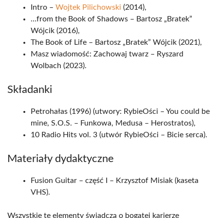
Intro –
Wojtek Pilichowski
(2014),
…from the Book of Shadows – Bartosz „Bratek”
Wójcik (2016),
The Book of Life – Bartosz „Bratek” Wójcik (2021),
Masz wiadomość: Zachowaj twarz – Ryszard
Wolbach (2023).
Składanki
Petrohałas (1996) (utwory: RybieOści – You could be
mine, S.O.S. – Funkowa, Medusa – Herostratos),
10 Radio Hits vol. 3 (utwór RybieOści – Bicie serca).
Materiały dydaktyczne
Fusion Guitar – część I – Krzysztof Misiak (kaseta
VHS).
Wszystkie te elementy świadczą o bogatej karierze