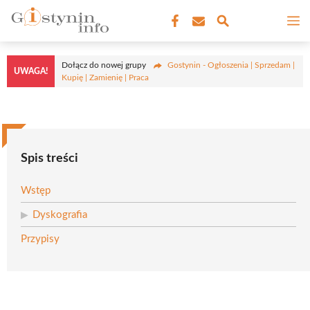
Przejdź
M
do
treści
Dołącz do nowej grupy
Gostynin - Ogłoszenia | Sprzedam |
UWAGA!
Kupię | Zamienię | Praca
Spis treści
Wstęp
Dyskografia
Przypisy