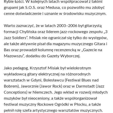
Rybie Łości. W kolejnych latach współpracował z takimi
grupami jak S.O.S. oraz Medusa, co pozwoliło mu zdobyć
cenne doświadczenie i uznanie w środowisku muzycznym.
Warto zaznaczyć, że w latach 2003–2006 był gitarzystą
formacji Chylińska oraz liderem jazz-rockowego zespołu „3
Jazz Soldiers”. Misiak nie ograniczał się tylko do występów,
ale także aktywnie pisał dla magazynu muzycznego Gitara i
Bas oraz prowadził kolumnę recenzencką w „Gazecie na
Mazowszu”, dodatku do Gazety Wyborczej.
Jako pedagog, Krzysztof Misiak był wielokrotnym
wykładowcą gitary elektrycznej na różnorodnych
warsztatach w Gdyni, Bolesławcu (Festiwal Blues nad
Bobrem), Jaworznie (Jawor Rock) oraz w Darmstadt (Jazz
Conceptions) w Niemczech. Jego wkład w rozwój młodych
muzyków był nieoceniony, a także współorganizował
festiwal muzyczny Rockowe Ogródki w Płocku, a także
pełnił rolę szefa artystycznego warsztatów muzycznych.