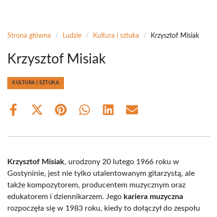
Strona główna
/
Ludzie
/
Kultura i sztuka
/
Krzysztof Misiak
Krzysztof Misiak
KULTURA I SZTUKA
Share
Share
Share
Share
Share
Share
on
on
on
on
on
on
Facebook
X
Pinterest
WhatsApp
LinkedIn
Email
(Twitter)
Krzysztof Misiak
, urodzony 20 lutego 1966 roku w
Gostyninie, jest nie tylko utalentowanym gitarzystą, ale
także kompozytorem, producentem muzycznym oraz
edukatorem i dziennikarzem. Jego
kariera muzyczna
rozpoczęła się w 1983 roku, kiedy to dołączył do zespołu