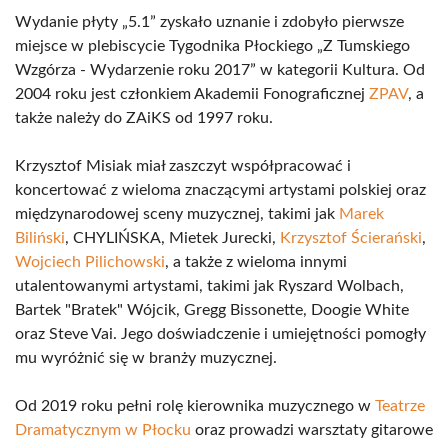
Wydanie płyty „5.1” zyskało uznanie i zdobyło pierwsze
miejsce w plebiscycie Tygodnika Płockiego „Z Tumskiego
Wzgórza - Wydarzenie roku 2017” w kategorii Kultura. Od
2004 roku jest członkiem Akademii Fonograficznej
ZPAV
, a
także należy do ZAiKS od 1997 roku.
Krzysztof Misiak miał zaszczyt współpracować i
koncertować z wieloma znaczącymi artystami polskiej oraz
międzynarodowej sceny muzycznej, takimi jak
Marek
Biliński
, CHYLIŃSKA, Mietek Jurecki,
Krzysztof Ścierański
,
Wojciech Pilichowski
, a także z wieloma innymi
utalentowanymi artystami, takimi jak Ryszard Wolbach,
Bartek "Bratek" Wójcik, Gregg Bissonette, Doogie White
oraz Steve Vai. Jego doświadczenie i umiejętności pomogły
mu wyróżnić się w branży muzycznej.
Od 2019 roku pełni rolę kierownika muzycznego w
Teatrze
Dramatycznym w Płocku
oraz prowadzi warsztaty gitarowe