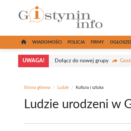
Przejdź
do
treści
WIADOMOŚCI
POLICJA
FIRMY
OGŁOSZE
UWAGA!
Dołącz do nowej grupy
Gost
Strona główna
/
Ludzie
/
Kultura i sztuka
Ludzie urodzeni w Go