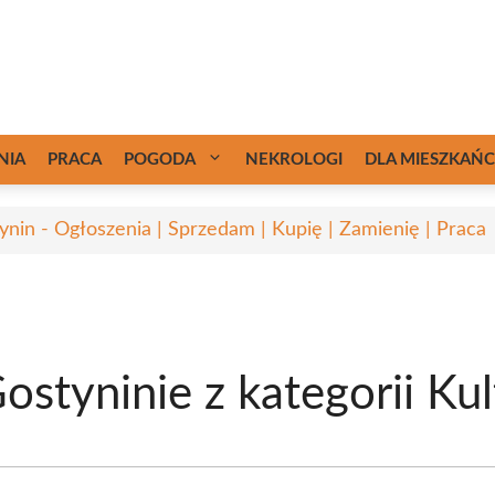
NIA
PRACA
POGODA
NEKROLOGI
DLA MIESZKAŃ
ynin - Ogłoszenia | Sprzedam | Kupię | Zamienię | Praca
styninie z kategorii Kul