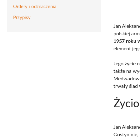
Ordery i odznaczenia
Przypisy
Jan Aleksan
polskiej armi
1957 roku 
element jeg
Jego życie 
także na wyd
Medwadowski
trwały ślad w
Życio
Jan Aleksan
Gostyninie,