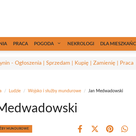
NIA
PRACA
POGODA
NEKROLOGI
DLA MIESZKAŃ
ynin - Ogłoszenia | Sprzedam | Kupię | Zamienię | Praca
a
/
Ludzie
/
Wojsko i służby mundurowe
/
Jan Medwadowski
 Medwadowski
ŁUŻBY MUNDUROWE
Share
Share
Share
Shar
on
on
on
on