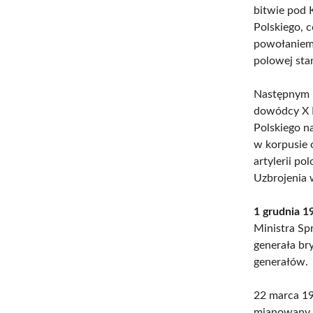
bitwie pod 
Polskiego, 
powołaniem 
polowej stan
Następnym k
dowódcy X B
Polskiego n
w korpusie 
artylerii p
Uzbrojenia
1 grudnia 1
Ministra Sp
generała br
generałów.
22 marca 1
mianowany d