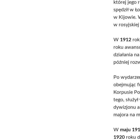
której jego 
spędził w Ł
w Kijowie.
w rosyjskiej 
W
1912
rok
roku awans
działania n
później roz
Po wydarzen
obejmując f
Korpusie Po
tego, służy
dywizjonu ar
majora na m
W
maju 19
1920
roku d