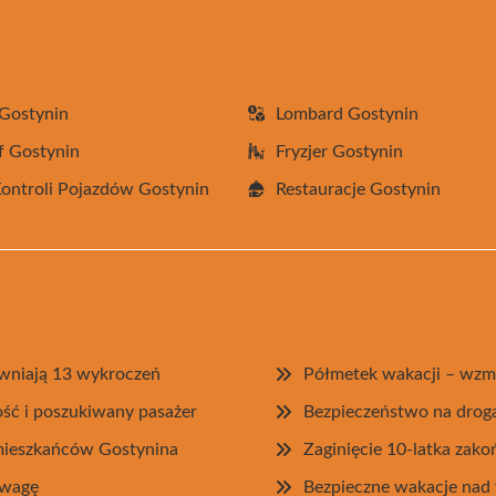
Gostynin
Lombard Gostynin
f Gostynin
Fryzjer Gostynin
Kontroli Pojazdów Gostynin
Restauracje Gostynin
jawniają 13 wykroczeń
Półmetek wakacji – wzm
ość i poszukiwany pasażer
Bezpieczeństwo na drog
 mieszkańców Gostynina
Zaginięcie 10-latka zako
zwagę
Bezpieczne wakacje nad 