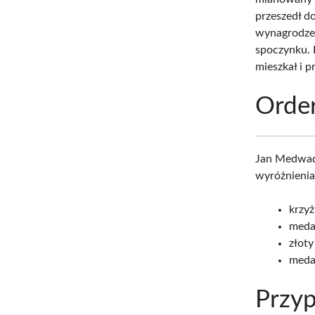
przeszedł d
wynagrodzen
spoczynku. 
mieszkał i 
Order
Jan Medwad
wyróżnienia,
krzyż
medal
złoty
meda
Przyp