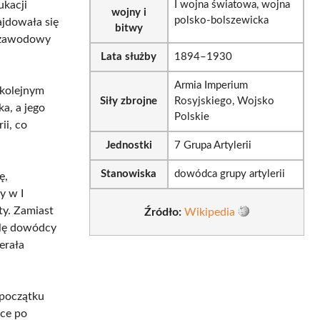
ukacji
I wojna światowa, wojna
wojny i
polsko-bolszewicka
ajdowała się
bitwy
r zawodowy
Lata służby
1894–1930
Armia Imperium
 kolejnym
Siły zbrojne
Rosyjskiego, Wojsko
a, a jego
Polskie
ii, co
Jednostki
7 Grupa Artylerii
Stanowiska
dowódca grupy artylerii
ę,
y w I
ty. Zamiast
Źródło:
Wikipedia
rolę dowódcy
nerała
 początku
sce po