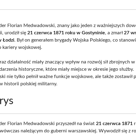
Facebook
X
Pinterest
What
(Twitter)
der Florian Medwadowski, znany jako jeden z ważniejszych d
i, urodził się
21 czerwca 1871 roku w Gostyninie
, a zmarł
27 wr
w Łodzi
. Był on generałem brygady Wojska Polskiego, co stanowi
o kariery wojskowej.
oraz działalność miały znaczący wpływ na rozwój sił zbrojnych w 
arzenia historyczne, które miały miejsce w okresie jego służby.
 nie tylko pełnił ważne funkcje wojskowe, ale także zostawił 
 historii polskiej militarny.
rys
der Florian Medwadowski przyszedł na świat
21 czerwca 1871
r
 wówczas należącym do guberni warszawskiej. Wywodził się z ro