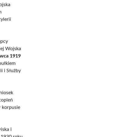
ojska
m
ylerii
ępcy
nej Wojska
rwca 1919
pułkiem
i i Służby
wniosek
topień
w korpusie
ska i
u 1930 roku