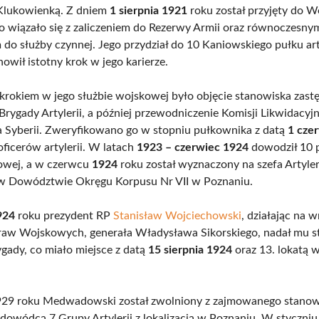
Klukowienką. Z dniem
1 sierpnia 1921
roku został przyjęty do W
co wiązało się z zaliczeniem do Rezerwy Armii oraz równoczesny
do służby czynnej. Jego przydział do 10 Kaniowskiego pułku art
owił istotny krok w jego karierze.
rokiem w jego służbie wojskowej było objęcie stanowiska zast
rygady Artylerii, a później przewodniczenie Komisji Likwidacyj
a Syberii. Zweryfikowano go w stopniu pułkownika z datą
1 cze
oficerów artylerii. W latach
1923 – czerwiec 1924
dowodził 10 
olowej, a w czerwcu
1924
roku został wyznaczony na szefa Artyleri
 w Dowództwie Okręgu Korpusu Nr VII w Poznaniu.
924
roku prezydent RP
Stanisław Wojciechowski
, działając na 
raw Wojskowych, generała Władysława Sikorskiego, nadał mu s
ygady, co miało miejsce z datą
15 sierpnia 1924
oraz 13. lokatą 
929 roku Medwadowski został zwolniony z zajmowanego stanowi
owódcą 7 Grupy Artylerii z lokalizacją w Poznaniu. W styczni