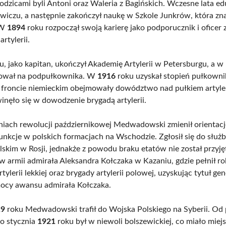
rodzicami byli Antoni oraz Waleria z Bagińskich. Wczesne lata ed
owiczu, a następnie zakończył naukę w Szkole Junkrów, która zn
 W
1894
roku rozpoczął swoją karierę jako podporucznik i ofice
artylerii.
u, jako kapitan, ukończył Akademię Artylerii w Petersburgu, a w
ował na podpułkownika. W
1916
roku uzyskał stopień pułkownik
a froncie niemieckim obejmowały dowództwo nad pułkiem artyler
winęło się w dowodzenie brygadą artylerii.
iach rewolucji październikowej Medwadowski zmienił orientacj
unkcje w polskich formacjach na Wschodzie. Zgłosił się do służb
lskim w Rosji, jednakże z powodu braku etatów nie został przyję
ł w armii admirała Aleksandra Kołczaka w Kazaniu, gdzie pełnił 
tylerii lekkiej oraz brygady artylerii polowej, uzyskując tytuł ge
ocy awansu admirała Kołczaka.
19
roku Medwadowski trafił do Wojska Polskiego na Syberii. Od
o stycznia
1921
roku był w niewoli bolszewickiej, co miało miej