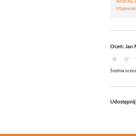
Andrzej Z
Majewsk
Oceń: Jan
★
★
Średnia ocena
Udostępnij