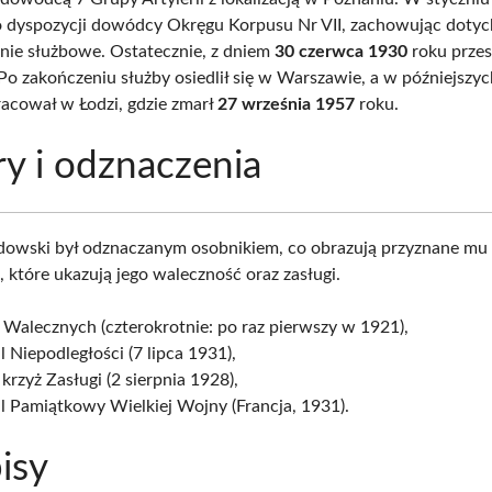
o dyspozycji dowódcy Okręgu Korpusu Nr VII, zachowując doty
ie służbowe. Ostatecznie, z dniem
30 czerwca 1930
roku przes
Po zakończeniu służby osiedlił się w Warszawie, a w późniejszyc
pracował w Łodzi, gdzie zmarł
27 września 1957
roku.
y i odznaczenia
owski był odznaczanym osobnikiem, co obrazują przyznane mu
 które ukazują jego waleczność oraz zasługi.
 Walecznych (czterokrotnie: po raz pierwszy w 1921),
 Niepodległości (7 lipca 1931),
 krzyż Zasługi (2 sierpnia 1928),
l Pamiątkowy Wielkiej Wojny (Francja, 1931).
isy