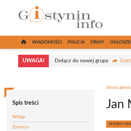
Przejdź
do
treści
WIADOMOŚCI
POLICJA
FIRMY
OGŁOSZE
UWAGA!
Dołącz do nowej grupy
Gost
Strona główn
Jan
Spis treści
Wstęp
WOJSKO I S
Życiorys