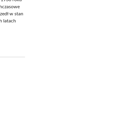
chczasowe
zedł w stan
h latach