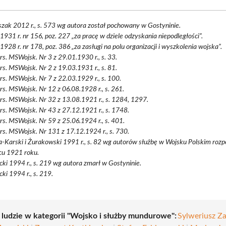
zak 2012 r., s. 573 wg autora został pochowany w Gostyninie.
 1931 r. nr 156, poz. 227 „za pracę w dziele odzyskania niepodległości”.
 1928 r. nr 178, poz. 386 „za zasługi na polu organizacji i wyszkolenia wojska”.
rs. MSWojsk. Nr 3 z 29.01.1930 r., s. 33.
rs. MSWojsk. Nr 2 z 19.03.1931 r., s. 81.
rs. MSWojsk. Nr 7 z 22.03.1929 r., s. 100.
rs. MSWojsk. Nr 12 z 06.08.1928 r., s. 261.
rs. MSWojsk. Nr 32 z 13.08.1921 r., s. 1284, 1297.
rs. MSWojsk. Nr 43 z 27.12.1921 r., s. 1748.
rs. MSWojsk. Nr 59 z 25.06.1924 r., s. 401.
rs. MSWojsk. Nr 131 z 17.12.1924 r., s. 730.
-Karski i Żurakowski 1991 r., s. 82 wg autorów służbę w Wojsku Polskim rozp
cu 1921 roku.
ki 1994 r., s. 219 wg autora zmarł w Gostyninie.
ki 1994 r., s. 219.
i ludzie w kategorii "Wojsko i służby mundurowe":
Sylweriusz Za