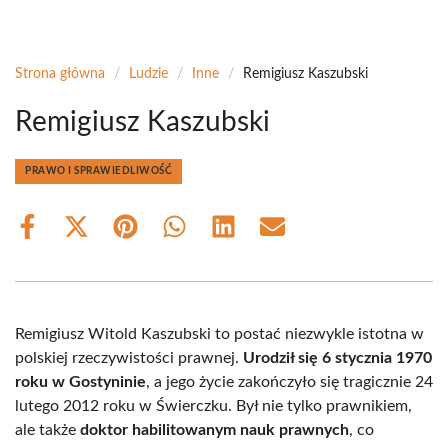
Strona główna
/
Ludzie
/
Inne
/
Remigiusz Kaszubski
Remigiusz Kaszubski
PRAWO I SPRAWIEDLIWOŚĆ
Share
Share
Share
Share
Share
Share
on
on
on
on
on
on
Facebook
X
Pinterest
WhatsApp
LinkedIn
Email
(Twitter)
Remigiusz Witold Kaszubski to postać niezwykle istotna w
polskiej rzeczywistości prawnej.
Urodził się 6 stycznia 1970
roku w Gostyninie
, a jego życie zakończyło się tragicznie 24
lutego 2012 roku w Świerczku. Był nie tylko prawnikiem,
ale także
doktor habilitowanym nauk prawnych
, co