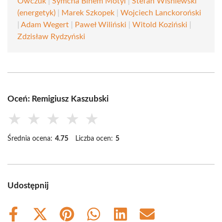
Owczuk
|
Symcha Binem Motyl
|
Stefan Wiśniewski
(energetyk)
|
Marek Szkopek
|
Wojciech Lanckoroński
|
Adam Wegert
|
Paweł Wiliński
|
Witold Koziński
|
Zdzisław Rydzyński
Oceń: Remigiusz Kaszubski
★
★
★
★
★
Średnia ocena:
4.75
Liczba ocen:
5
Udostępnij
Share
Share
Share
Share
Share
Share