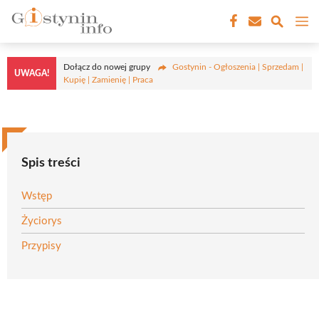
Przejdź
M
do
treści
Dołącz do nowej grupy
Gostynin - Ogłoszenia | Sprzedam |
UWAGA!
Kupię | Zamienię | Praca
Spis treści
Wstęp
Życiorys
Przypisy